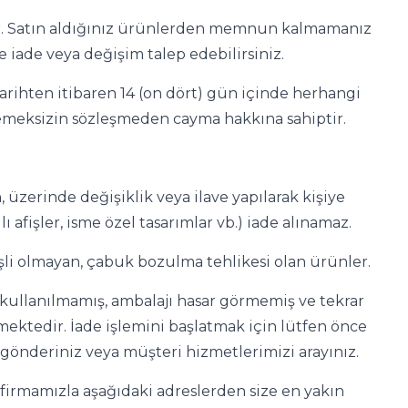
ir. Satın aldığınız ürünlerden memnun kalmamanız
iade veya değişim talep edebilirsiniz.
tarihten itibaren 14 (on dört) gün içinde herhangi
demeksizin sözleşmeden cayma hakkına sahiptir.
en, üzerinde değişiklik veya ilave yapılarak kişiye
ı afişler, isme özel tasarımlar vb.) iade alınamaz.
işli olmayan, çabuk bozulma tehlikesi olan ürünler.
kullanılmamış, ambalajı hasar görmemiş ve tekrar
kmektedir. İade işlemini başlatmak için lütfen önce
gönderiniz veya müşteri hizmetlerimizi arayınız.
o firmamızla aşağıdaki adreslerden size en yakın