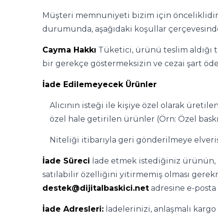
Müşteri memnuniyeti bizim için önceliklid
durumunda, aşağıdaki koşullar çerçevesinde 
Cayma Hakkı
Tüketici, ürünü teslim aldığı 
bir gerekçe göstermeksizin ve cezai şart ö
İade Edilemeyecek Ürünler
Alıcının isteği ile kişiye özel olarak üretil
özel hale getirilen ürünler (Örn: Özel baskıl
Niteliği itibarıyla geri gönderilmeye elver
İade Süreci
İade etmek istediğiniz ürünün, 
satılabilir özelliğini yitirmemiş olması gere
destek@dijitalbaskici.net
adresine e-posta 
İ
ade Adresleri:
İadelerinizi, anlaşmalı karg