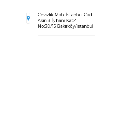
Cevizlik Mah. İstanbul Cad.
Akın 3 İş hanı Kat:4
No:30/15 Bakırköy/İstanbul
Karadeniz Mahallesi
Bayburt Cad. Toptancılar
sitesi No:3/94
Süleymanpaşa/Tekirdağ
0212 441 8189
info@dijitalbaskicim.net