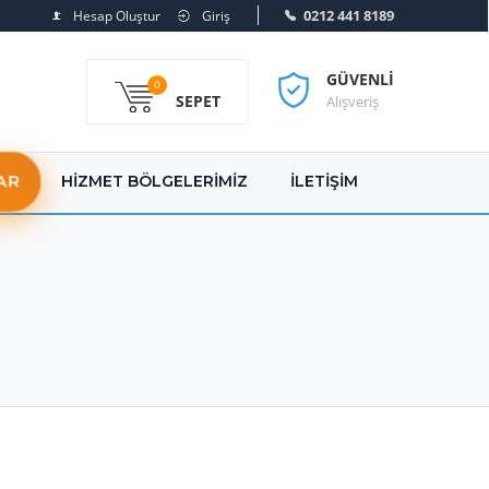
0212 441 8189
Hesap Oluştur
Giriş
GÜVENLI
0
SEPET
Alışveriş
AR
HIZMET BÖLGELERIMIZ
İLETIŞIM