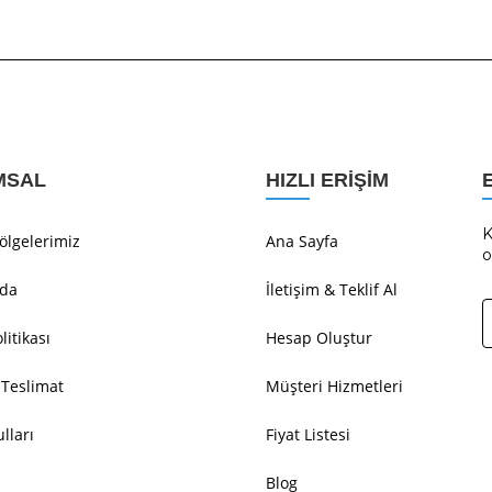
MSAL
HIZLI ERIŞIM
K
ölgelerimiz
Ana Sayfa
o
zda
İletişim & Teklif Al
olitikası
Hesap Oluştur
 Teslimat
Müşteri Hizmetleri
lları
Fiyat Listesi
Blog